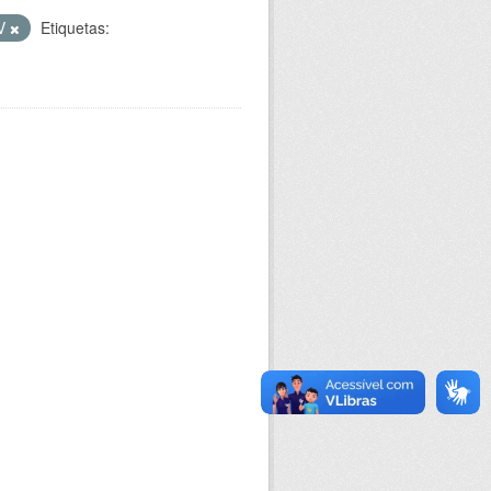
V
Etiquetas: