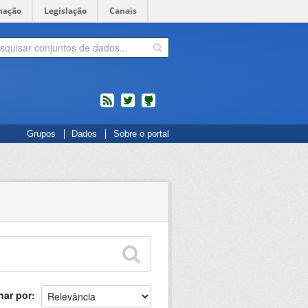
mação
Legislação
Canais
feed
twitter
Códigos
Grupos
Dados
Sobre o portal
fonte
de
projetos
do
dados.gov.br
no
Github
nar por