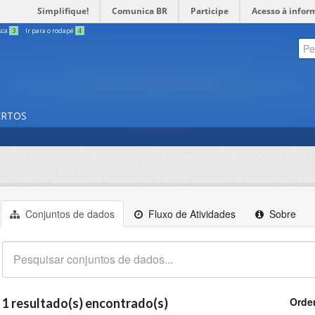
Simplifique!
Comunica BR
Participe
Acesso à infor
sca
3
Ir para o rodapé
4
ERTOS
Conjuntos de dados
Fluxo de Atividades
Sobre
Orde
1 resultado(s) encontrado(s)