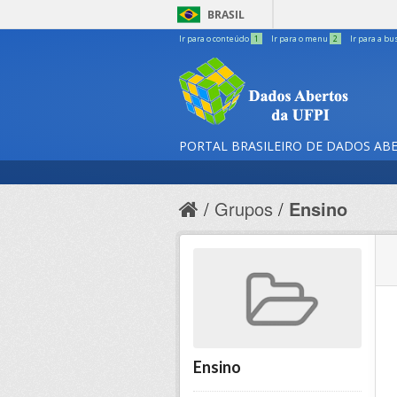
BRASIL
Ir para o conteúdo
1
Ir para o menu
2
Ir para a bu
PORTAL BRASILEIRO DE DADOS AB
Grupos
Ensino
Ensino