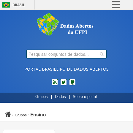
BRASIL
Simplifique!
Comunica BR
Participe
Acesso à informação
Legislação
Canais
PORTAL BRASILEIRO DE DADOS ABERTOS
feed
twitter
Códigos
Grupos
Dados
Sobre o portal
fonte
de
projetos
Ensino
Grupos
do
dados.gov.br
no