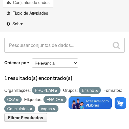
Github
Conjuntos de dados
Fluxo de Atividades
Sobre
Ordenar por
1 resultado(s) encontrado(s)
Organizações:
PROPLAN
Grupos:
Ensino
Formatos:
CSV
Etiquetas:
ENADE
Evasão
Concluintes
Vagas
Filtrar Resultados