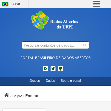
BRASIL
Simplifique!
Comunica BR
Participe
Acesso à informação
Legislação
Canais
PORTAL BRASILEIRO DE DADOS ABERTOS
feed
twitter
Códigos
Grupos
Dados
Sobre o portal
fonte
de
projetos
Ensino
Grupos
do
dados.gov.br
no