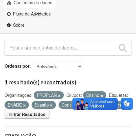
Github
Conjuntos de dados
Fluxo de Atividades
Sobre
Ordenar por
1 resultado(s) encontrado(s)
Organizações:
PROPLAN
Grupos:
Ensino
Etiquetas:
ENADE
Evasão
Concluintes
Matriculados
Filtrar Resultados
GRADUAÇÃO