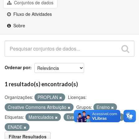
Github
Conjuntos de dados
Fluxo de Atividades
Sobre
Ordenar por
1 resultado(s) encontrado(s)
Organizações:
PROPLAN
Licenças:
Creative Commons Atribuição
Grupos:
Ensino
Etiquetas:
Matriculados
Evasão
Concluintes
ENADE
Filtrar Resultados