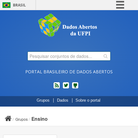
BRASIL
Simplifique!
Comunica BR
Participe
Acesso à informação
Legislação
Canais
PORTAL BRASILEIRO DE DADOS ABERTOS
feed
twitter
Códigos
Grupos
Dados
Sobre o portal
fonte
de
projetos
Ensino
Grupos
do
dados.gov.br
no