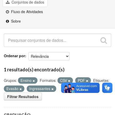
Github
Conjuntos de dados
Fluxo de Atividades
Sobre
Ordenar por
1 resultado(s) encontrado(s)
Grupos:
Ensino
Formatos:
CSV
PDF
Etiquetas:
Evasão
Ingressantes
Filtrar Resultados
GRADUAÇÃO