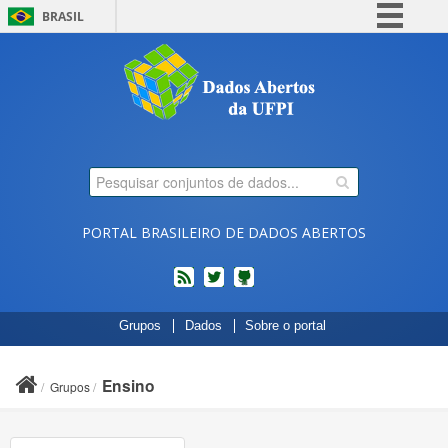
BRASIL
Simplifique!
Comunica BR
Participe
Acesso à informação
Legislação
Canais
PORTAL BRASILEIRO DE DADOS ABERTOS
feed
twitter
Códigos
Grupos
Dados
Sobre o portal
fonte
de
projetos
Ensino
Grupos
do
dados.gov.br
no