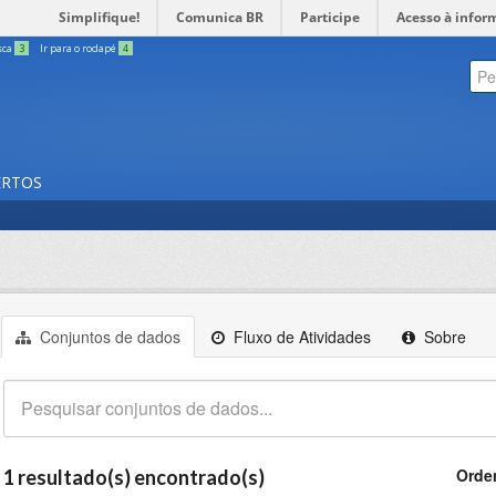
Simplifique!
Comunica BR
Participe
Acesso à infor
sca
3
Ir para o rodapé
4
ERTOS
Conjuntos de dados
Fluxo de Atividades
Sobre
Orde
1 resultado(s) encontrado(s)