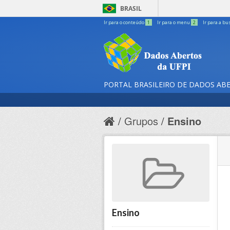
BRASIL
Ir para o conteúdo
1
Ir para o menu
2
Ir para a bu
PORTAL BRASILEIRO DE DADOS AB
Grupos
Ensino
Ensino