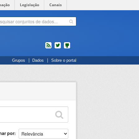
mação
Legislação
Canais
feed
twitter
Códigos
Grupos
Dados
Sobre o portal
fonte
de
projetos
do
dados.gov.br
no
Github
nar por