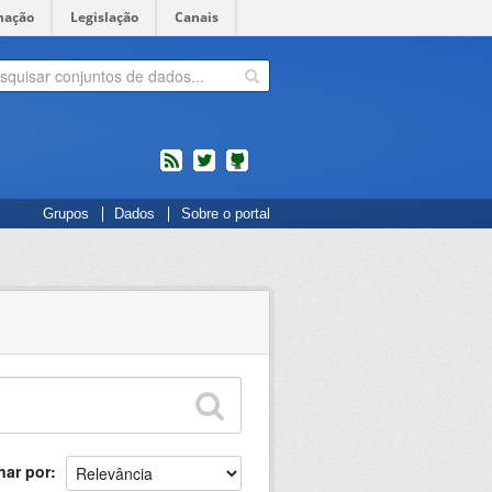
mação
Legislação
Canais
feed
twitter
Códigos
Grupos
Dados
Sobre o portal
fonte
de
projetos
do
dados.gov.br
no
Github
nar por