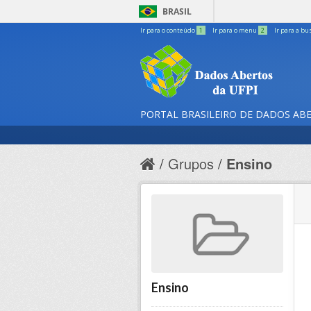
BRASIL
Ir para o conteúdo
1
Ir para o menu
2
Ir para a bu
PORTAL BRASILEIRO DE DADOS AB
Grupos
Ensino
Ensino