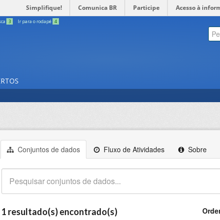
Simplifique!
Comunica BR
Participe
Acesso à infor
sca
3
Ir para o rodapé
4
ERTOS
Conjuntos de dados
Fluxo de Atividades
Sobre
Orde
1 resultado(s) encontrado(s)