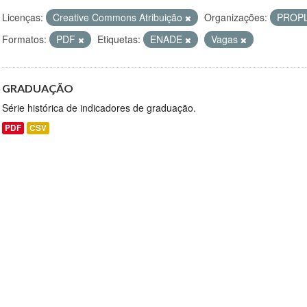
Licenças:
Creative Commons Atribuição
Organizações:
PROP
Formatos:
PDF
Etiquetas:
ENADE
Vagas
GRADUAÇÃO
Série histórica de indicadores de graduação.
PDF
CSV