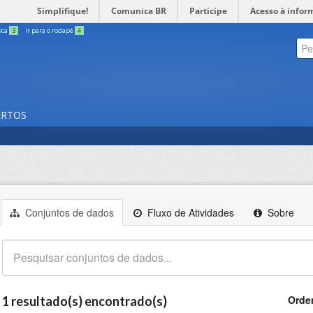
Simplifique!
Comunica BR
Participe
Acesso à infor
sca
3
Ir para o rodapé
4
ERTOS
Conjuntos de dados
Fluxo de Atividades
Sobre
Orde
1 resultado(s) encontrado(s)