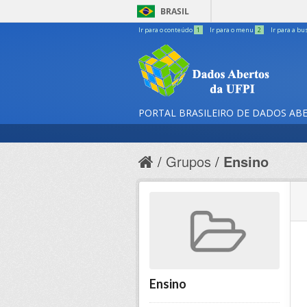
BRASIL
Ir para o conteúdo
1
Ir para o menu
2
Ir para a bu
PORTAL BRASILEIRO DE DADOS AB
Grupos
Ensino
Ensino