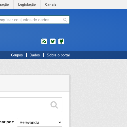
mação
Legislação
Canais
feed
twitter
Códigos
Grupos
Dados
Sobre o portal
fonte
de
projetos
do
dados.gov.br
no
Github
nar por