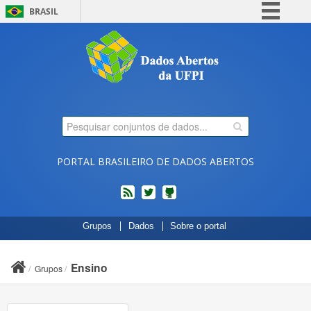
BRASIL
Simplifique!
Comunica BR
Participe
Acesso à informação
Legislação
Canais
PORTAL BRASILEIRO DE DADOS ABERTOS
feed
twitter
Códigos
Grupos
Dados
Sobre o portal
fonte
de
projetos
Ensino
Grupos
do
dados.gov.br
no