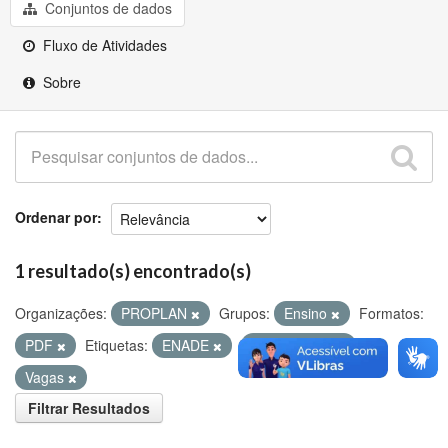
Github
Conjuntos de dados
Fluxo de Atividades
Sobre
Ordenar por
1 resultado(s) encontrado(s)
Organizações:
PROPLAN
Grupos:
Ensino
Formatos:
PDF
Etiquetas:
ENADE
Ingressantes
Vagas
Filtrar Resultados