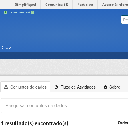
Simplifique!
Comunica BR
Participe
Acesso à infor
sca
3
Ir para o rodapé
4
ERTOS
Conjuntos de dados
Fluxo de Atividades
Sobre
Orde
1 resultado(s) encontrado(s)