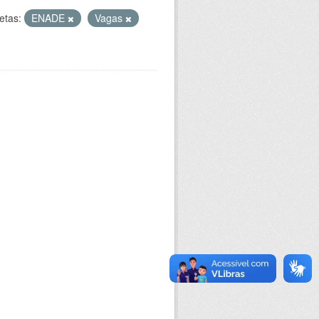
etas:
ENADE
Vagas