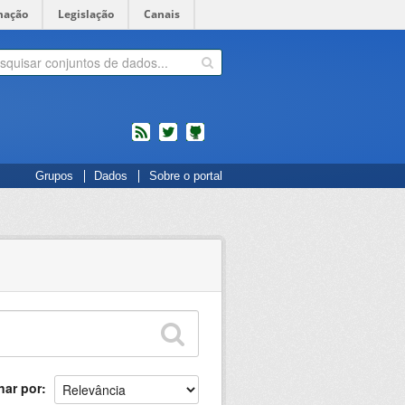
mação
Legislação
Canais
feed
twitter
Códigos
Grupos
Dados
Sobre o portal
fonte
de
projetos
do
dados.gov.br
no
Github
nar por