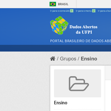
BRASIL
Ir para o conteúdo
1
Ir para o menu
2
Ir para a bu
PORTAL BRASILEIRO DE DADOS AB
Grupos
Ensino
Ensino