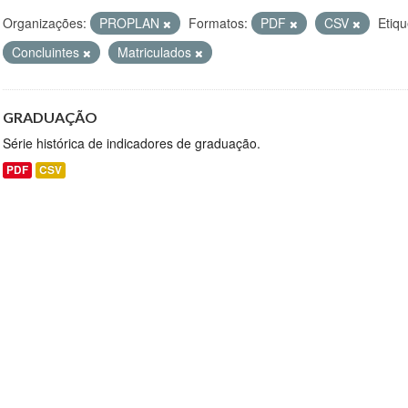
Organizações:
PROPLAN
Formatos:
PDF
CSV
Etiqu
Concluintes
Matriculados
GRADUAÇÃO
Série histórica de indicadores de graduação.
PDF
CSV