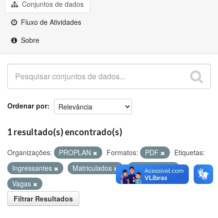
Github
Conjuntos de dados
Fluxo de Atividades
Sobre
Ordenar por
1 resultado(s) encontrado(s)
Organizações:
PROPLAN
Formatos:
PDF
Etiquetas:
Ingressantes
Matriculados
Concluintes
Vagas
Filtrar Resultados