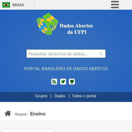
BRASIL
Simplifique!
Comunica BR
Participe
Acesso à informação
Legislação
Canais
PORTAL BRASILEIRO DE DADOS ABERTOS
feed
twitter
Códigos
Grupos
Dados
Sobre o portal
fonte
de
projetos
Ensino
Grupos
do
dados.gov.br
no