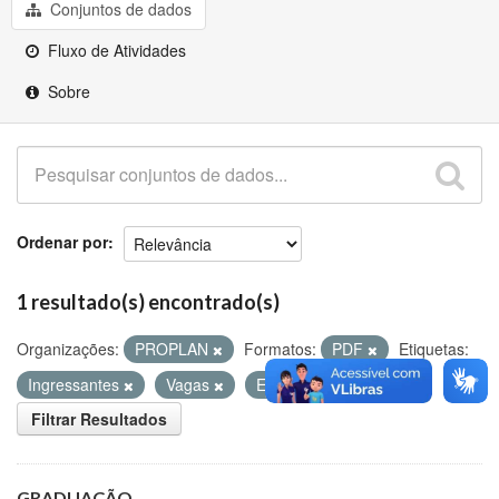
Github
Conjuntos de dados
Fluxo de Atividades
Sobre
Ordenar por
1 resultado(s) encontrado(s)
Organizações:
PROPLAN
Formatos:
PDF
Etiquetas:
Ingressantes
Vagas
ENADE
Filtrar Resultados
GRADUAÇÃO