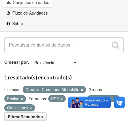
Github
Conjuntos de dados
Fluxo de Atividades
Sobre
Ordenar por
1 resultado(s) encontrado(s)
Licenças:
Creative Commons Atribuição
Grupos:
Ensino
Formatos:
PDF
Etiquetas:
Matriculados
Concluintes
Filtrar Resultados