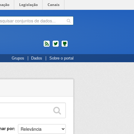
mação
Legislação
Canais
feed
twitter
Códigos
Grupos
Dados
Sobre o portal
fonte
de
projetos
do
dados.gov.br
no
Github
nar por