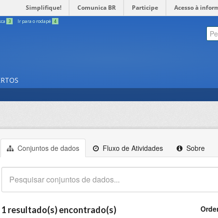
Simplifique!
Comunica BR
Participe
Acesso à infor
sca
3
Ir para o rodapé
4
ERTOS
Conjuntos de dados
Fluxo de Atividades
Sobre
Orde
1 resultado(s) encontrado(s)