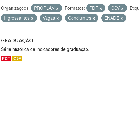
Organizações:
PROPLAN
Formatos:
PDF
CSV
Etiqu
Ingressantes
Vagas
Concluintes
ENADE
GRADUAÇÃO
Série histórica de indicadores de graduação.
PDF
CSV