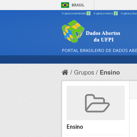
BRASIL
Ir para o conteúdo
1
Ir para o menu
2
Ir para a bu
PORTAL BRASILEIRO DE DADOS AB
Grupos
Ensino
Ensino