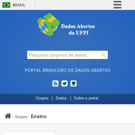
BRASIL
Simplifique!
Comunica BR
Participe
Acesso à informação
Legislação
Canais
PORTAL BRASILEIRO DE DADOS ABERTOS
feed
twitter
Códigos
Grupos
Dados
Sobre o portal
fonte
de
projetos
Ensino
Grupos
do
dados.gov.br
no