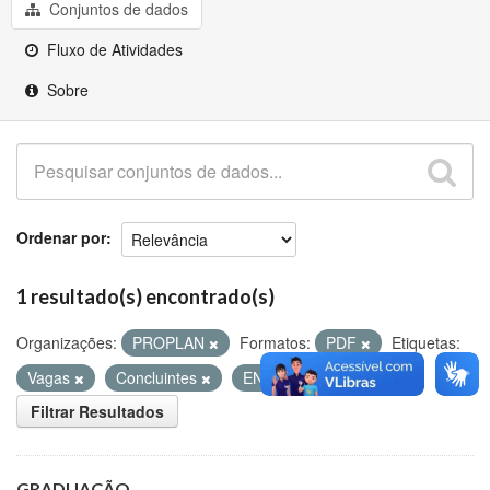
Github
Conjuntos de dados
Fluxo de Atividades
Sobre
Ordenar por
1 resultado(s) encontrado(s)
Organizações:
PROPLAN
Formatos:
PDF
Etiquetas:
Vagas
Concluintes
ENADE
Filtrar Resultados
GRADUAÇÃO