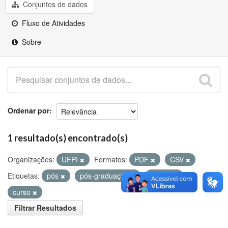
Github
Conjuntos de dados
Fluxo de Atividades
Sobre
Ordenar por
1 resultado(s) encontrado(s)
Organizações:
UFPI
Formatos:
PDF
CSV
Etiquetas:
pós
pós-graduação
ensino
curso
Filtrar Resultados