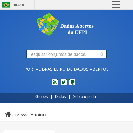
BRASIL
Simplifique!
Comunica BR
Participe
Acesso à informação
Legislação
Canais
PORTAL BRASILEIRO DE DADOS ABERTOS
feed
twitter
Códigos
Grupos
Dados
Sobre o portal
fonte
de
projetos
Ensino
Grupos
do
dados.gov.br
no