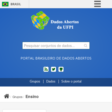
BRASIL
Simplifique!
Comunica BR
Participe
Acesso à informação
Legislação
Canais
PORTAL BRASILEIRO DE DADOS ABERTOS
feed
twitter
Códigos
Grupos
Dados
Sobre o portal
fonte
de
projetos
Ensino
Grupos
do
dados.gov.br
no