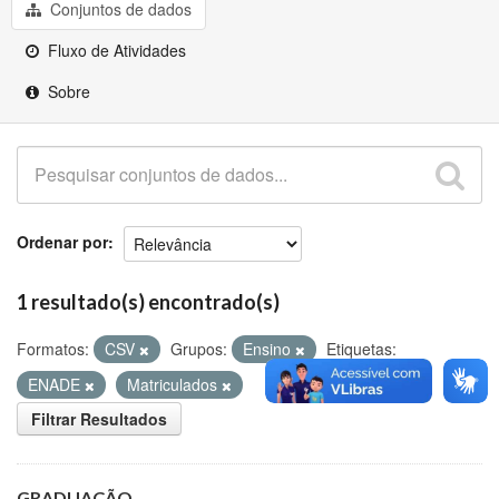
Github
Conjuntos de dados
Fluxo de Atividades
Sobre
Ordenar por
1 resultado(s) encontrado(s)
Formatos:
CSV
Grupos:
Ensino
Etiquetas:
ENADE
Matriculados
Filtrar Resultados
GRADUAÇÃO