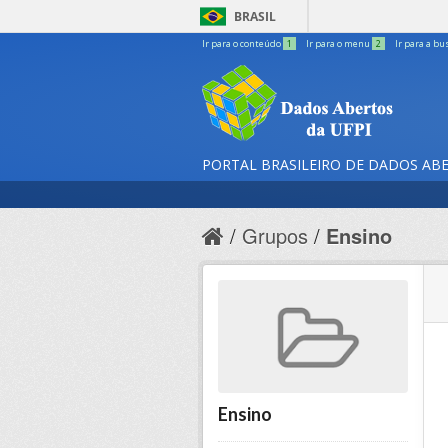
BRASIL
Ir para o conteúdo
1
Ir para o menu
2
Ir para a bu
PORTAL BRASILEIRO DE DADOS AB
Grupos
Ensino
Ensino