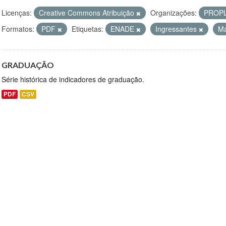
Licenças:
Creative Commons Atribuição
Organizações:
PROP
Formatos:
PDF
Etiquetas:
ENADE
Ingressantes
Ma
GRADUAÇÃO
Série histórica de indicadores de graduação.
PDF
CSV