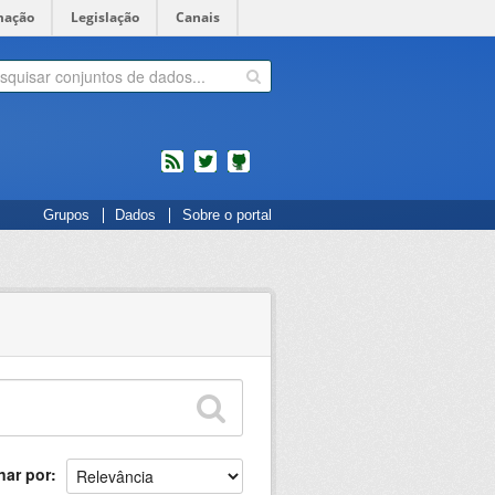
mação
Legislação
Canais
feed
twitter
Códigos
Grupos
Dados
Sobre o portal
fonte
de
projetos
do
dados.gov.br
no
Github
nar por