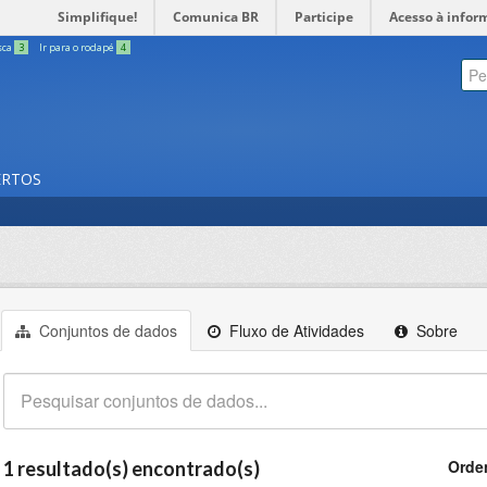
Simplifique!
Comunica BR
Participe
Acesso à infor
sca
3
Ir para o rodapé
4
ERTOS
Conjuntos de dados
Fluxo de Atividades
Sobre
Orde
1 resultado(s) encontrado(s)