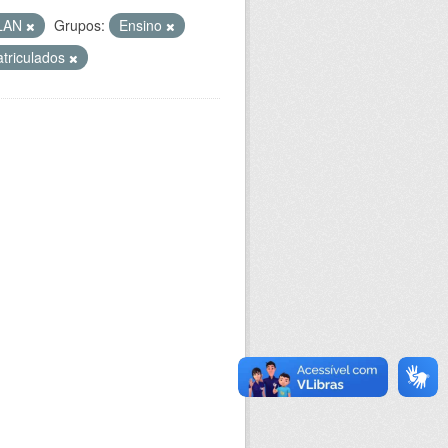
LAN
Grupos:
Ensino
triculados