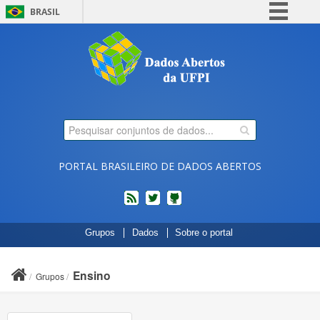
BRASIL
Simplifique!
Comunica BR
Participe
Acesso à informação
Legislação
Canais
PORTAL BRASILEIRO DE DADOS ABERTOS
feed
twitter
Códigos
Grupos
Dados
Sobre o portal
fonte
de
projetos
Ensino
Grupos
do
dados.gov.br
no