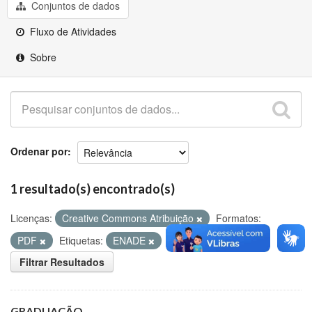
Github
Conjuntos de dados
Fluxo de Atividades
Sobre
Ordenar por
1 resultado(s) encontrado(s)
Licenças:
Creative Commons Atribuição
Formatos:
PDF
Etiquetas:
ENADE
Matriculados
Filtrar Resultados
GRADUAÇÃO