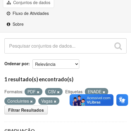
Github
Conjuntos de dados
Fluxo de Atividades
Sobre
Ordenar por
1 resultado(s) encontrado(s)
Formatos:
PDF
CSV
Etiquetas:
ENADE
Concluintes
Vagas
Filtrar Resultados
GRADUAÇÃO