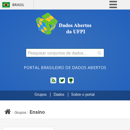
BRASIL
Simplifique!
Comunica BR
Participe
Acesso à informação
Legislação
Canais
PORTAL BRASILEIRO DE DADOS ABERTOS
feed
twitter
Códigos
Grupos
Dados
Sobre o portal
fonte
de
projetos
Ensino
Grupos
do
dados.gov.br
no