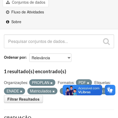
Github
Conjuntos de dados
Fluxo de Atividades
Sobre
Ordenar por
1 resultado(s) encontrado(s)
Organizações:
PROPLAN
Formatos:
PDF
Etiquetas:
ENADE
Matriculados
Concluintes
Vagas
Filtrar Resultados
GRADUAÇÃO