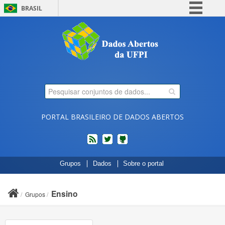
BRASIL
Simplifique!
Comunica BR
Participe
Acesso à informação
Legislação
Canais
PORTAL BRASILEIRO DE DADOS ABERTOS
feed
twitter
Códigos
Grupos
Dados
Sobre o portal
fonte
de
projetos
Ensino
Grupos
do
dados.gov.br
no