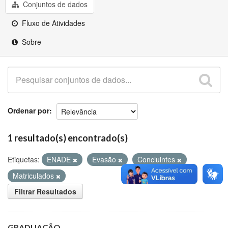
Github
Conjuntos de dados
Fluxo de Atividades
Sobre
Ordenar por
1 resultado(s) encontrado(s)
Etiquetas:
ENADE
Evasão
Concluintes
Matriculados
Filtrar Resultados
GRADUAÇÃO