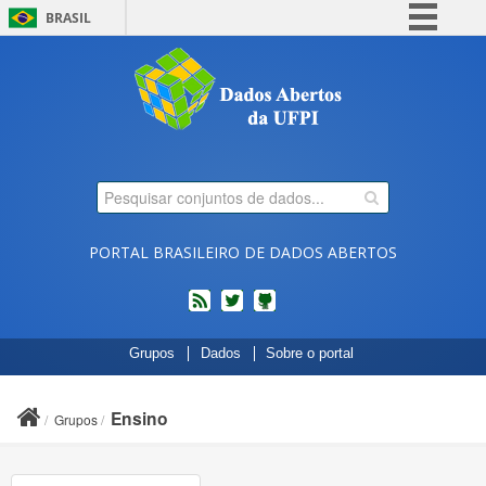
BRASIL
Simplifique!
Comunica BR
Participe
Acesso à informação
Legislação
Canais
PORTAL BRASILEIRO DE DADOS ABERTOS
feed
twitter
Códigos
Grupos
Dados
Sobre o portal
fonte
de
projetos
Ensino
Grupos
do
dados.gov.br
no