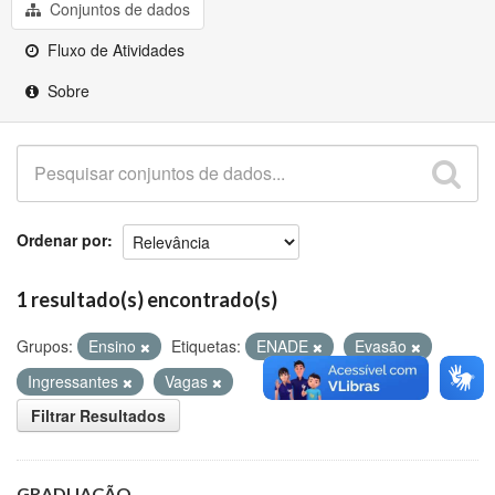
Github
Conjuntos de dados
Fluxo de Atividades
Sobre
Ordenar por
1 resultado(s) encontrado(s)
Grupos:
Ensino
Etiquetas:
ENADE
Evasão
Ingressantes
Vagas
Filtrar Resultados
GRADUAÇÃO