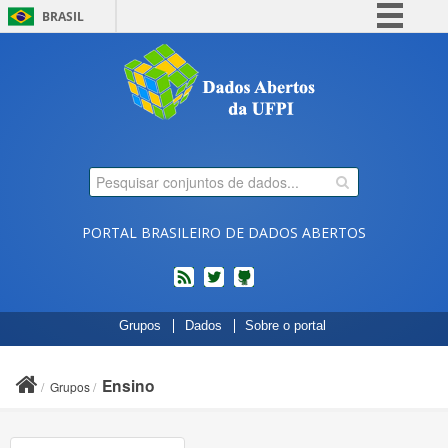
BRASIL
Simplifique!
Comunica BR
Participe
Acesso à informação
Legislação
Canais
PORTAL BRASILEIRO DE DADOS ABERTOS
feed
twitter
Códigos
Grupos
Dados
Sobre o portal
fonte
de
projetos
Ensino
Grupos
do
dados.gov.br
no