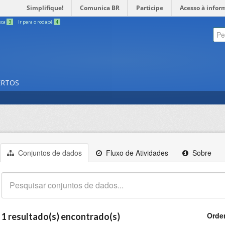
Simplifique!
Comunica BR
Participe
Acesso à infor
sca
3
Ir para o rodapé
4
ERTOS
Conjuntos de dados
Fluxo de Atividades
Sobre
Orde
1 resultado(s) encontrado(s)