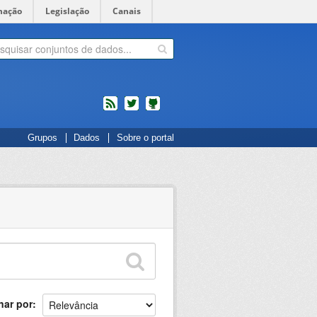
mação
Legislação
Canais
feed
twitter
Códigos
Grupos
Dados
Sobre o portal
fonte
de
projetos
do
dados.gov.br
no
Github
nar por