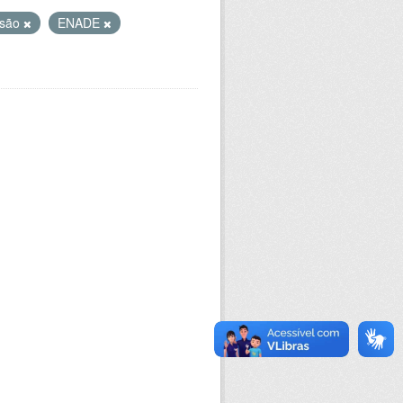
asão
ENADE