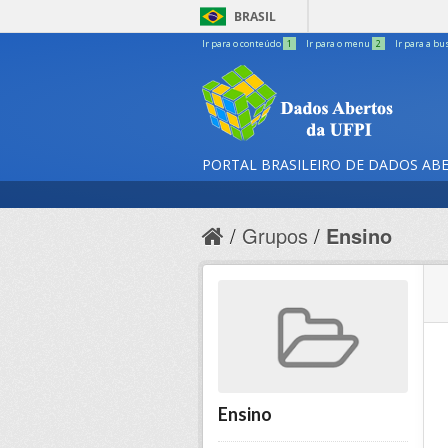
BRASIL
Ir para o conteúdo
1
Ir para o menu
2
Ir para a bu
PORTAL BRASILEIRO DE DADOS AB
Grupos
Ensino
Ensino