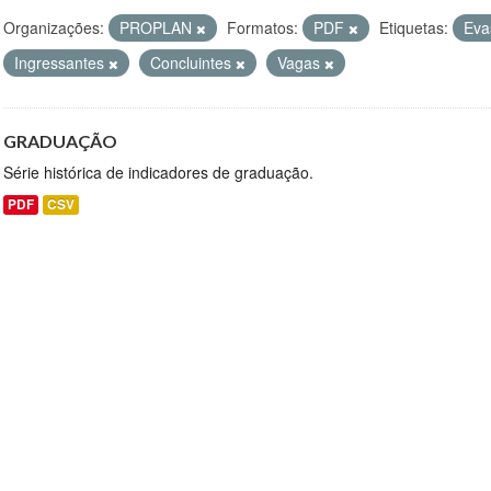
Organizações:
PROPLAN
Formatos:
PDF
Etiquetas:
Ev
Ingressantes
Concluintes
Vagas
GRADUAÇÃO
Série histórica de indicadores de graduação.
PDF
CSV