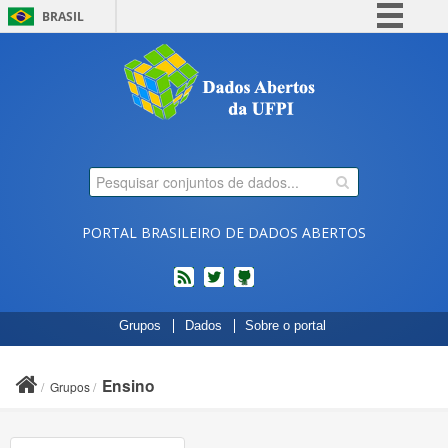
BRASIL
Simplifique!
Comunica BR
Participe
Acesso à informação
Legislação
Canais
PORTAL BRASILEIRO DE DADOS ABERTOS
feed
twitter
Códigos
Grupos
Dados
Sobre o portal
fonte
de
projetos
Ensino
Grupos
do
dados.gov.br
no