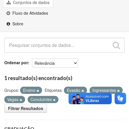
Github
Conjuntos de dados
Fluxo de Atividades
Sobre
Ordenar por
1 resultado(s) encontrado(s)
Grupos:
Ensino
Etiquetas:
Evasão
Ingressantes
Vagas
Concluintes
Filtrar Resultados
GRADUAÇÃO