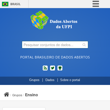
BRASIL
Simplifique!
Comunica BR
Participe
Acesso à informação
Legislação
Canais
PORTAL BRASILEIRO DE DADOS ABERTOS
feed
twitter
Códigos
Grupos
Dados
Sobre o portal
fonte
de
projetos
Ensino
Grupos
do
dados.gov.br
no