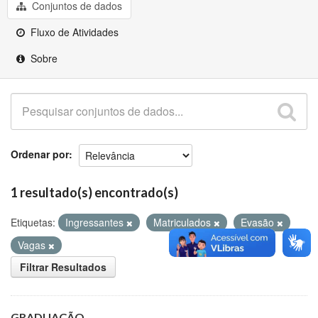
Github
Conjuntos de dados
Fluxo de Atividades
Sobre
Ordenar por
1 resultado(s) encontrado(s)
Etiquetas:
Ingressantes
Matriculados
Evasão
Vagas
Filtrar Resultados
GRADUAÇÃO