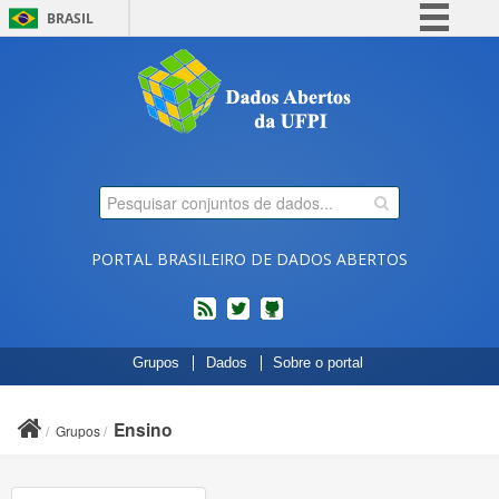
BRASIL
Simplifique!
Comunica BR
Participe
Acesso à informação
Legislação
Canais
PORTAL BRASILEIRO DE DADOS ABERTOS
feed
twitter
Códigos
Grupos
Dados
Sobre o portal
fonte
de
projetos
Ensino
Grupos
do
dados.gov.br
no