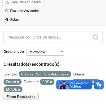
Github
Conjuntos de dados
Fluxo de Atividades
Sobre
Ordenar por
1 resultado(s) encontrado(s)
Licenças:
Creative Commons Atribuição
Grupos:
Ensino
Formatos:
PDF
Etiquetas:
Matriculados
ENADE
Filtrar Resultados