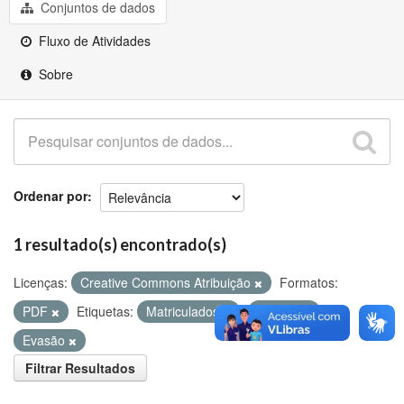
Github
Conjuntos de dados
Fluxo de Atividades
Sobre
Ordenar por
1 resultado(s) encontrado(s)
Licenças:
Creative Commons Atribuição
Formatos:
PDF
Etiquetas:
Matriculados
ENADE
Evasão
Filtrar Resultados