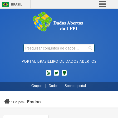
BRASIL
Simplifique!
Comunica BR
Participe
Acesso à informação
Legislação
Canais
PORTAL BRASILEIRO DE DADOS ABERTOS
feed
twitter
Códigos
Grupos
Dados
Sobre o portal
fonte
de
projetos
Ensino
Grupos
do
dados.gov.br
no