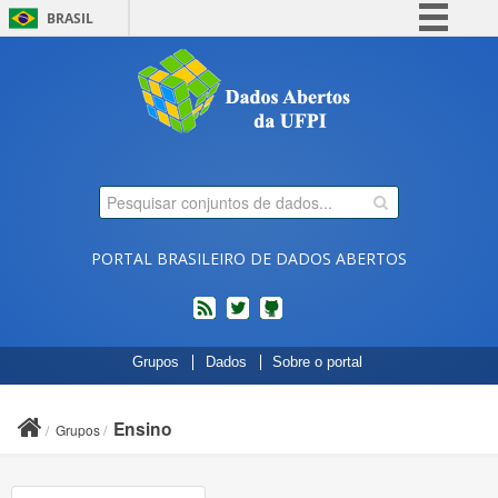
BRASIL
Simplifique!
Comunica BR
Participe
Acesso à informação
Legislação
Canais
PORTAL BRASILEIRO DE DADOS ABERTOS
feed
twitter
Códigos
Grupos
Dados
Sobre o portal
fonte
de
projetos
Ensino
Grupos
do
dados.gov.br
no