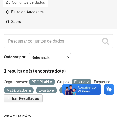
Github
Conjuntos de dados
Fluxo de Atividades
Sobre
Ordenar por
1 resultado(s) encontrado(s)
Organizações:
PROPLAN
Grupos:
Ensino
Etiquetas:
Matriculados
Evasão
Ingressantes
Filtrar Resultados
GRADUAÇÃO