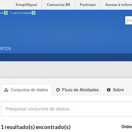
Simplifique!
Comunica BR
Participe
Acesso à infor
sca
3
Ir para o rodapé
4
ERTOS
Conjuntos de dados
Fluxo de Atividades
Sobre
Orde
1 resultado(s) encontrado(s)