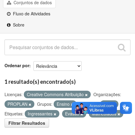
Github
Conjuntos de dados
Fluxo de Atividades
Sobre
Ordenar por
1 resultado(s) encontrado(s)
Licenças:
Creative Commons Atribuição
Organizações:
PROPLAN
Grupos:
Ensino
Formatos:
PDF
Etiquetas:
Ingressantes
Evasão
Matriculados
Filtrar Resultados