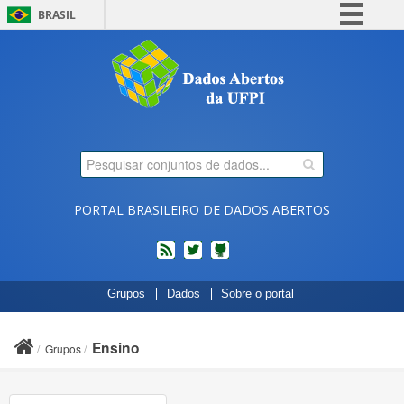
BRASIL
Simplifique!
Comunica BR
Participe
Acesso à informação
Legislação
Canais
PORTAL BRASILEIRO DE DADOS ABERTOS
feed
twitter
Códigos
Grupos
Dados
Sobre o portal
fonte
de
projetos
Ensino
Grupos
do
dados.gov.br
no