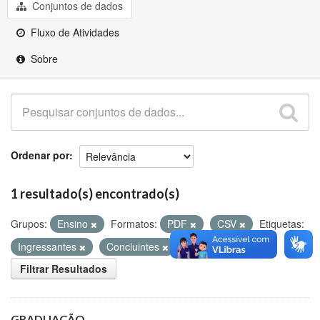
Github
Conjuntos de dados
Fluxo de Atividades
Sobre
Ordenar por
1 resultado(s) encontrado(s)
Grupos:
Ensino
Formatos:
PDF
CSV
Etiquetas:
Ingressantes
Concluintes
Vagas
Filtrar Resultados
GRADUAÇÃO