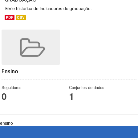
Série histórica de indicadores de graduação.
PDF
CSV
Ensino
Seguidores
Conjuntos de dados
0
1
ensino