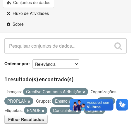
Github
Conjuntos de dados
Fluxo de Atividades
Sobre
Ordenar por
1 resultado(s) encontrado(s)
Licenças:
Creative Commons Atribuição
Organizações:
PROPLAN
Grupos:
Ensino
Formatos:
PDF
Etiquetas:
ENADE
Concluintes
Vagas
Filtrar Resultados