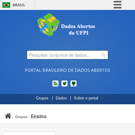
BRASIL
Simplifique!
Comunica BR
Participe
Acesso à informação
Legislação
Canais
PORTAL BRASILEIRO DE DADOS ABERTOS
feed
twitter
Códigos
Grupos
Dados
Sobre o portal
fonte
de
projetos
Ensino
Grupos
do
dados.gov.br
no