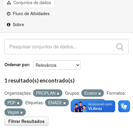
Github
Conjuntos de dados
Fluxo de Atividades
Sobre
Ordenar por
1 resultado(s) encontrado(s)
Organizações:
PROPLAN
Grupos:
Ensino
Formatos:
PDF
Etiquetas:
ENADE
Ingressantes
Vagas
Filtrar Resultados