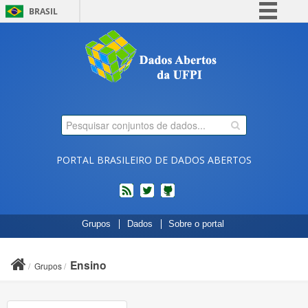
BRASIL
Simplifique!
Comunica BR
Participe
Acesso à informação
Legislação
Canais
PORTAL BRASILEIRO DE DADOS ABERTOS
feed
twitter
Códigos
Grupos
Dados
Sobre o portal
fonte
de
projetos
Ensino
Grupos
do
dados.gov.br
no