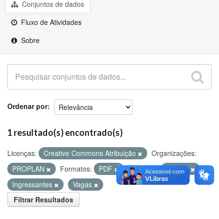
Github
Conjuntos de dados
Fluxo de Atividades
Sobre
Ordenar por
1 resultado(s) encontrado(s)
Licenças:
Creative Commons Atribuição
Organizações:
PROPLAN
Formatos:
PDF
Etiquetas:
ENADE
Ingressantes
Vagas
Filtrar Resultados