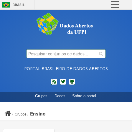
BRASIL
Simplifique!
Comunica BR
Participe
Acesso à informação
Legislação
Canais
PORTAL BRASILEIRO DE DADOS ABERTOS
feed
twitter
Códigos
Grupos
Dados
Sobre o portal
fonte
de
projetos
Ensino
Grupos
do
dados.gov.br
no