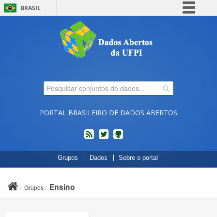
BRASIL
Simplifique!
Comunica BR
Participe
Acesso à informação
Legislação
Canais
PORTAL BRASILEIRO DE DADOS ABERTOS
feed
twitter
Códigos
Grupos
Dados
Sobre o portal
fonte
de
projetos
Ensino
Grupos
do
dados.gov.br
no