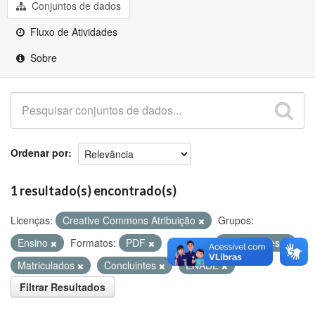
Github
Conjuntos de dados
Fluxo de Atividades
Sobre
Ordenar por
1 resultado(s) encontrado(s)
Licenças:
Creative Commons Atribuição
Grupos:
Ensino
Formatos:
PDF
Etiquetas:
Ingressantes
Matriculados
Concluintes
ENADE
Filtrar Resultados