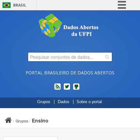
BRASIL
Simplifique!
Comunica BR
Participe
Acesso à informação
Legislação
Canais
PORTAL BRASILEIRO DE DADOS ABERTOS
feed
twitter
Códigos
Grupos
Dados
Sobre o portal
fonte
de
projetos
Ensino
Grupos
do
dados.gov.br
no