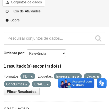
Github
Conjuntos de dados
Fluxo de Atividades
Sobre
Ordenar por
1 resultado(s) encontrado(s)
Formatos:
PDF
Etiquetas:
Ingressantes
Vagas
Concluintes
ENADE
Filtrar Resultados
GRADUAÇÃO