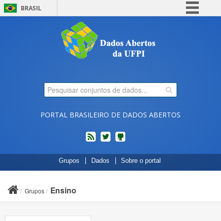
BRASIL
Simplifique!
Comunica BR
Participe
Acesso à informação
Legislação
Canais
PORTAL BRASILEIRO DE DADOS ABERTOS
feed
twitter
Códigos
Grupos
Dados
Sobre o portal
fonte
de
projetos
Ensino
Grupos
do
dados.gov.br
no