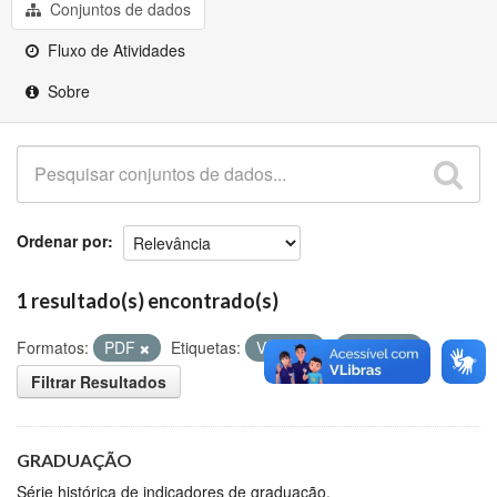
Github
Conjuntos de dados
Fluxo de Atividades
Sobre
Ordenar por
1 resultado(s) encontrado(s)
Formatos:
PDF
Etiquetas:
Vagas
ENADE
Filtrar Resultados
GRADUAÇÃO
Série histórica de indicadores de graduação.