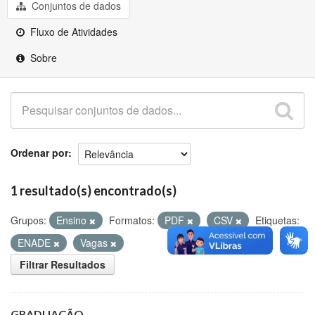
Github
Conjuntos de dados
Fluxo de Atividades
Sobre
Ordenar por
1 resultado(s) encontrado(s)
Grupos:
Ensino
Formatos:
PDF
CSV
Etiquetas:
ENADE
Vagas
Filtrar Resultados
GRADUAÇÃO