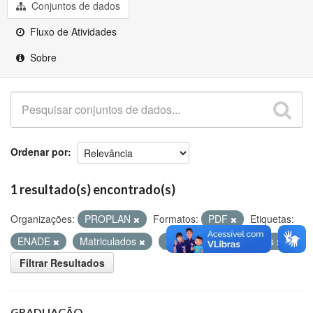
Github
Conjuntos de dados
Fluxo de Atividades
Sobre
Ordenar por
1 resultado(s) encontrado(s)
Organizações:
PROPLAN
Formatos:
PDF
Etiquetas:
ENADE
Matriculados
Concluintes
Vagas
Filtrar Resultados
GRADUAÇÃO