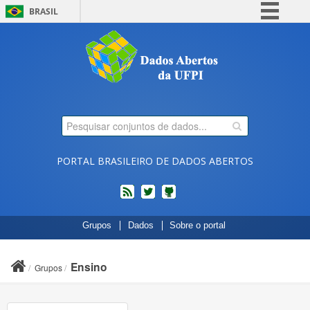
BRASIL
Simplifique!
Comunica BR
Participe
Acesso à informação
Legislação
Canais
PORTAL BRASILEIRO DE DADOS ABERTOS
feed
twitter
Códigos
Grupos
Dados
Sobre o portal
fonte
de
projetos
Ensino
Grupos
do
dados.gov.br
no