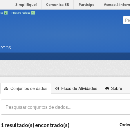
Simplifique!
Comunica BR
Participe
Acesso à infor
sca
3
Ir para o rodapé
4
ERTOS
Conjuntos de dados
Fluxo de Atividades
Sobre
Orde
1 resultado(s) encontrado(s)