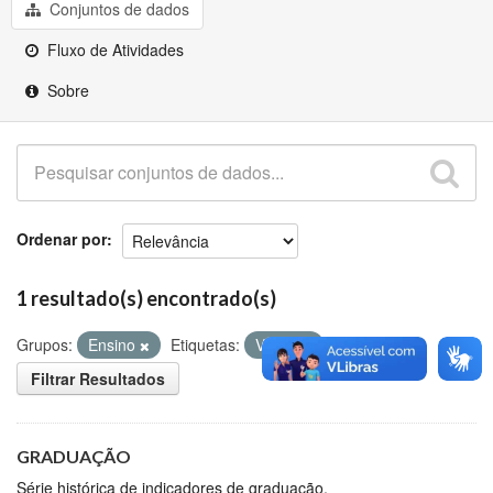
Github
Conjuntos de dados
Fluxo de Atividades
Sobre
Ordenar por
1 resultado(s) encontrado(s)
Grupos:
Ensino
Etiquetas:
Vagas
Filtrar Resultados
GRADUAÇÃO
Série histórica de indicadores de graduação.