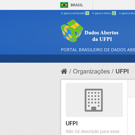
BRASIL
Ir para o conteúdo
1
Ir para o menu
2
Ir para a bu
PORTAL BRASILEIRO DE DADOS AB
Organizações
UFPI
UFPI
Não há descrição para essa