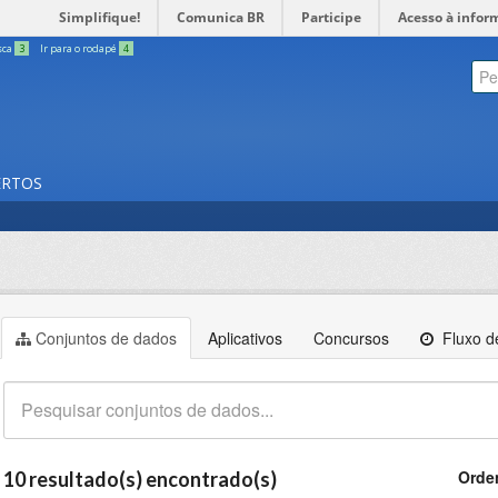
Simplifique!
Comunica BR
Participe
Acesso à infor
sca
3
Ir para o rodapé
4
ERTOS
Conjuntos de dados
Aplicativos
Concursos
Fluxo de
Orde
10 resultado(s) encontrado(s)