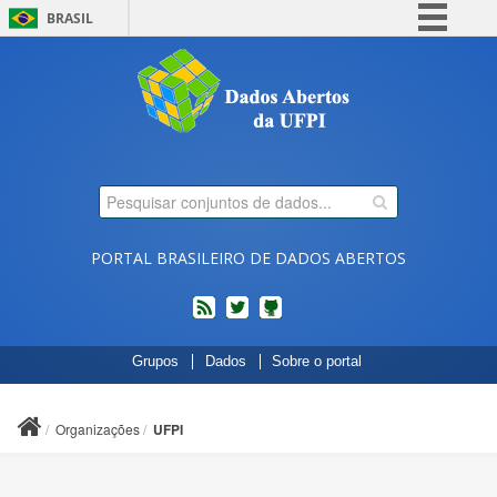
BRASIL
Simplifique!
Comunica BR
Participe
Acesso à informação
Legislação
Canais
PORTAL BRASILEIRO DE DADOS ABERTOS
feed
twitter
Códigos
Grupos
Dados
Sobre o portal
fonte
de
projetos
Organizações
UFPI
do
dados.gov.br
no