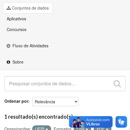
Github
Conjuntos de dados
Aplicativos
Concursos
Fluxo de Atividades
Sobre
Ordenar por
1 resultado(s) encontrado(s)
Organizações:
UFPI
Formatos:
CSV
PDF