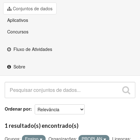
Github
Conjuntos de dados
Aplicativos
Concursos
Fluxo de Atividades
Sobre
Ordenar por
1 resultado(s) encontrado(s)
Grupos:
Ensino
Organizações:
PROPLAN
Licenças: