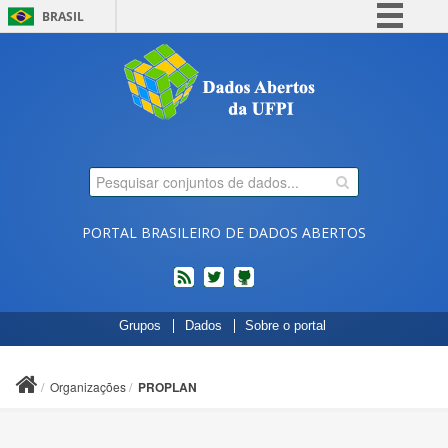
BRASIL
Simplifique!
Comunica BR
Participe
Acesso à informação
Legislação
Canais
PORTAL BRASILEIRO DE DADOS ABERTOS
feed
twitter
Códigos
Grupos
Dados
Sobre o portal
fonte
de
projetos
Organizações
PROPLAN
do
dados.gov.br
no