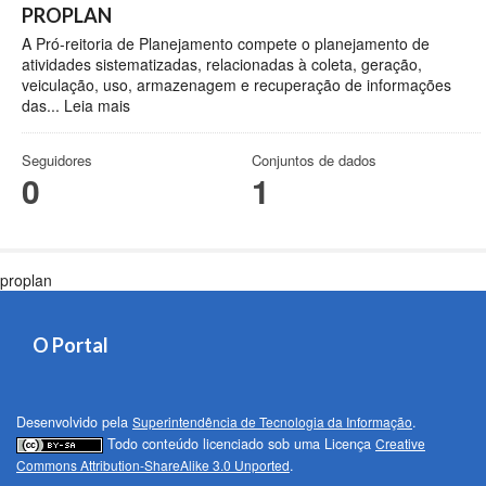
PROPLAN
A Pró-reitoria de Planejamento compete o planejamento de
atividades sistematizadas, relacionadas à coleta, geração,
veiculação, uso, armazenagem e recuperação de informações
das...
Leia mais
Seguidores
Conjuntos de dados
0
1
proplan
O Portal
Desenvolvido pela
Superintendência de Tecnologia da Informação
.
Todo conteúdo licenciado sob uma Licença
Creative
Commons Attribution-ShareAlike 3.0 Unported
.