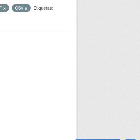
F
CSV
Etiquetas: