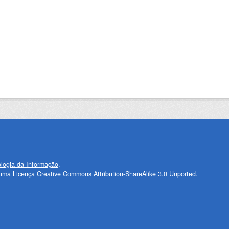
logia da Informação
.
 uma Licença
Creative Commons Attribution-ShareAlike 3.0 Unported
.