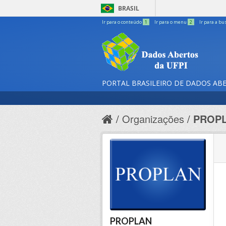
BRASIL
Ir para o conteúdo
1
Ir para o menu
2
Ir para a bu
PORTAL BRASILEIRO DE DADOS AB
Organizações
PROP
PROPLAN