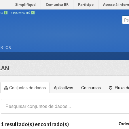
Simplifique!
Comunica BR
Participe
Acesso à infor
sca
3
Ir para o rodapé
4
ERTOS
LAN
Conjuntos de dados
Aplicativos
Concursos
Fluxo de
Orde
1 resultado(s) encontrado(s)