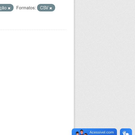
ição
Formatos:
CSV