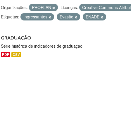
Organizações:
PROPLAN
Licenças:
Creative Commons Atribu
Etiquetas:
Ingressantes
Evasão
ENADE
GRADUAÇÃO
Série histórica de indicadores de graduação.
PDF
CSV