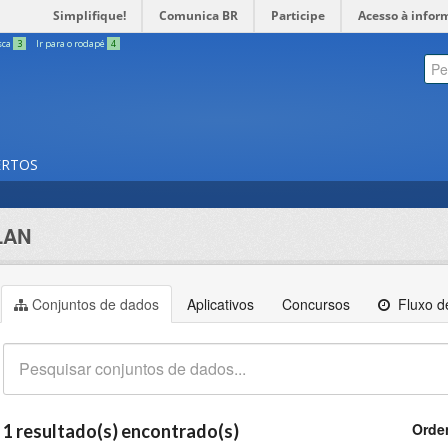
Simplifique!
Comunica BR
Participe
Acesso à infor
sca
3
Ir para o rodapé
4
ERTOS
LAN
Conjuntos de dados
Aplicativos
Concursos
Fluxo de
Orde
1 resultado(s) encontrado(s)