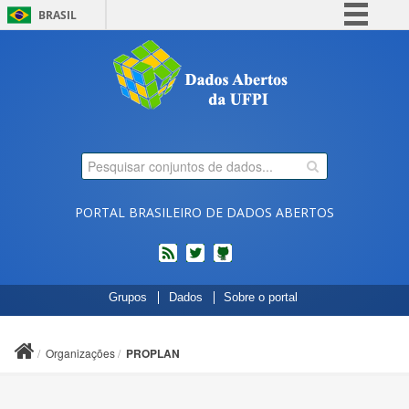
BRASIL
Simplifique!
Comunica BR
Participe
Acesso à informação
Legislação
Canais
PORTAL BRASILEIRO DE DADOS ABERTOS
feed
twitter
Códigos
Grupos
Dados
Sobre o portal
fonte
de
projetos
Organizações
PROPLAN
do
dados.gov.br
no