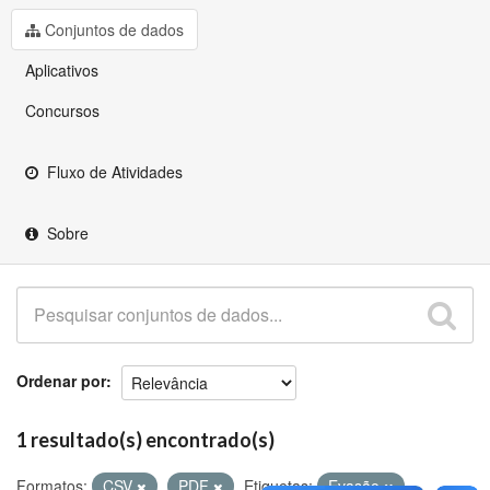
Github
Conjuntos de dados
Aplicativos
Concursos
Fluxo de Atividades
Sobre
Ordenar por
1 resultado(s) encontrado(s)
Formatos:
CSV
PDF
Etiquetas:
Evasão