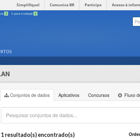
Simplifique!
Comunica BR
Participe
Acesso à infor
sca
3
Ir para o rodapé
4
ERTOS
LAN
Conjuntos de dados
Aplicativos
Concursos
Fluxo de
Orde
1 resultado(s) encontrado(s)