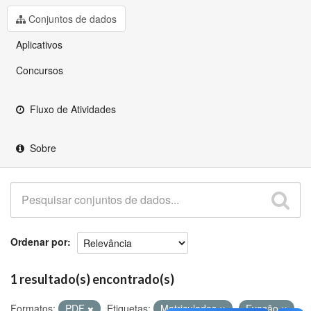
Github
Conjuntos de dados
Aplicativos
Concursos
Fluxo de Atividades
Sobre
Ordenar por
1 resultado(s) encontrado(s)
Formatos:
PDF
Etiquetas:
Matriculados
Evasão