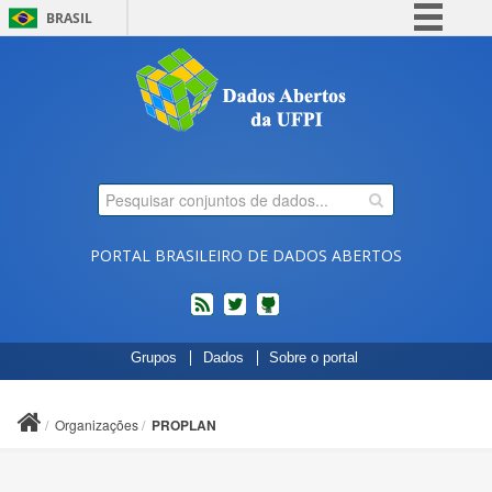
BRASIL
Simplifique!
Comunica BR
Participe
Acesso à informação
Legislação
Canais
PORTAL BRASILEIRO DE DADOS ABERTOS
feed
twitter
Códigos
Grupos
Dados
Sobre o portal
fonte
de
projetos
Organizações
PROPLAN
do
dados.gov.br
no